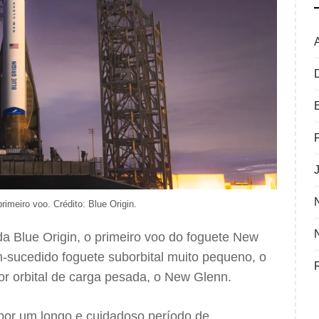
imeiro voo. Crédito: Blue Origin.
l da Blue Origin, o primeiro voo do foguete New
m-sucedido foguete suborbital muito pequeno, o
r orbital de carga pesada, o New Glenn.
or um longo e cuidadoso período de