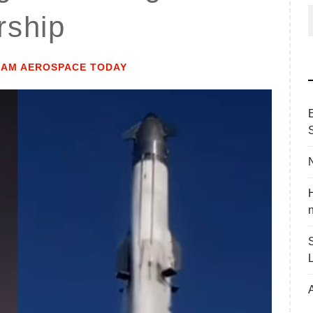
P
rship
p
EAM AEROSPACE TODAY
A