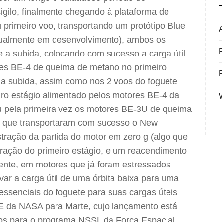
igilo, finalmente chegando à plataforma de
rimeiro voo, transportando um protótipo Blue
 atualmente em desenvolvimento), ambos os
e a subida, colocando com sucesso a carga útil
ores BE-4 de queima de metano no primeiro
 a subida, assim como nos 2 voos do foguete
o estágio alimentado pelos motores BE-4 da
u pela primeira vez os motores BE-3U de queima
3 que transportaram com sucesso o New
tração da partida do motor em zero g (algo que
aração do primeiro estágio, e um reacendimento
rente, em motores que já foram estressados
var a carga útil de uma órbita baixa para uma
essenciais do foguete para suas cargas úteis
E da NASA para Marte, cujo lançamento está
sos para o programa NSSL da Força Espacial.