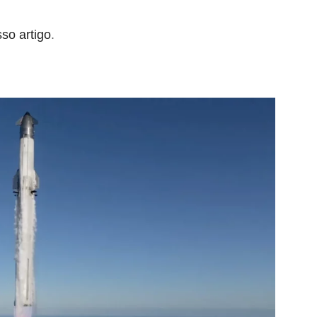
so artigo
.