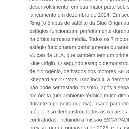
desenvolvimento, em sua maior parte sob s
lançamento em dezembro de 2024. Em seu p
Ring (o ônibus de satélite da Blue Origin
estágios funcionaram perfeitamente durant
na órbita terrestre média. Todos os 7 mot
estágio funcionaram perfeitamente durante
Vulcan da ULA, que também tem um primeir
Blue Origin. O segundo estágio demonstro
de hidrogênio, derivados dos motores BE-
Shepard em 27 voos. Isso incluiu a demons
não pode ser testado no solo), após a sep
em órbita (um ambiente térmico muito dife
durante a primeira queima), usado para ele
média. Isso demonstrou todos os recursos 
contratadas, incluindo a missão ESCAPAD
previsto para a primavera de 2025, e os u