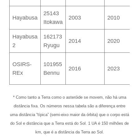
25143
$
Hayabusa
2003
2010
Itokawa
Hayabusa
162173
$
2014
2020
2
Ryugu
OSIRS-
101955
$
2016
2023
REx
Bennu
B
* Como tanto a Terra como o asteróide se movem, não há uma
distância fixa. Os números nessa tabela são a diferença entre
uma distância “típica” (semi-eixo maior da órbita) que o corpo está
do Sol e distância que a Terra está do Sol. 1 UA é 150 milhões de
km, que é a distância da Terra ao Sol.