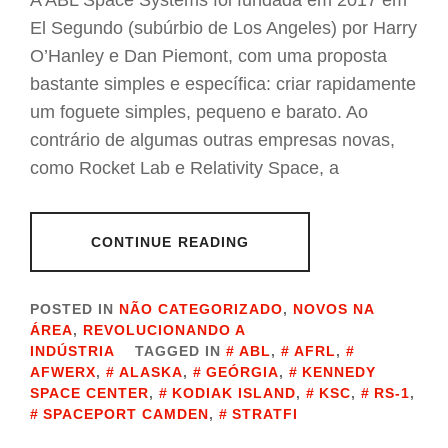
A ABL Space Systems foi fundada em 2017 em
El Segundo (subúrbio de Los Angeles) por Harry
O’Hanley e Dan Piemont, com uma proposta
bastante simples e específica: criar rapidamente
um foguete simples, pequeno e barato. Ao
contrário de algumas outras empresas novas,
como Rocket Lab e Relativity Space, a
CONTINUE READING
POSTED IN
NÃO CATEGORIZADO
,
NOVOS NA
ÁREA
,
REVOLUCIONANDO A
INDÚSTRIA
TAGGED IN
ABL
,
AFRL
,
AFWERX
,
ALASKA
,
GEÓRGIA
,
KENNEDY
SPACE CENTER
,
KODIAK ISLAND
,
KSC
,
RS-1
,
SPACEPORT CAMDEN
,
STRATFI