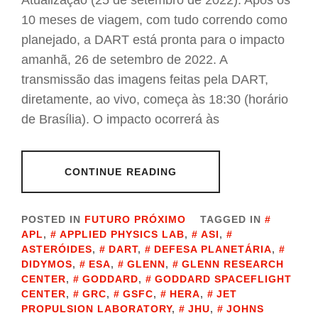
Atualização (25 de setembro de 2022): Após os
10 meses de viagem, com tudo correndo como
planejado, a DART está pronta para o impacto
amanhã, 26 de setembro de 2022. A
transmissão das imagens feitas pela DART,
diretamente, ao vivo, começa às 18:30 (horário
de Brasília). O impacto ocorrerá às
CONTINUE READING
POSTED IN
FUTURO PRÓXIMO
TAGGED IN
APL
,
APPLIED PHYSICS LAB
,
ASI
,
ASTERÓIDES
,
DART
,
DEFESA PLANETÁRIA
,
DIDYMOS
,
ESA
,
GLENN
,
GLENN RESEARCH
CENTER
,
GODDARD
,
GODDARD SPACEFLIGHT
CENTER
,
GRC
,
GSFC
,
HERA
,
JET
PROPULSION LABORATORY
,
JHU
,
JOHNS