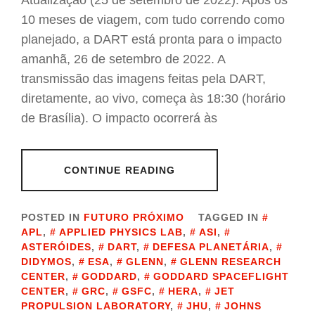
Atualização (25 de setembro de 2022): Após os
10 meses de viagem, com tudo correndo como
planejado, a DART está pronta para o impacto
amanhã, 26 de setembro de 2022. A
transmissão das imagens feitas pela DART,
diretamente, ao vivo, começa às 18:30 (horário
de Brasília). O impacto ocorrerá às
CONTINUE READING
POSTED IN
FUTURO PRÓXIMO
TAGGED IN
APL
,
APPLIED PHYSICS LAB
,
ASI
,
ASTERÓIDES
,
DART
,
DEFESA PLANETÁRIA
,
DIDYMOS
,
ESA
,
GLENN
,
GLENN RESEARCH
CENTER
,
GODDARD
,
GODDARD SPACEFLIGHT
CENTER
,
GRC
,
GSFC
,
HERA
,
JET
PROPULSION LABORATORY
,
JHU
,
JOHNS