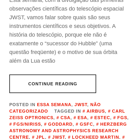
Esta semana, com a divulgação das primeiras
observações científicas do telescópio espacial
JWST, vamos falar sobre quais são seus
instrumentos científicos e seus objetivos. A
história do telescópio, porque ele não é
exatamente o “sucessor do Hubble” (uma
questão freqüente) e o motivo de sua órbita
além da Lua estão
CONTINUE READING
POSTED IN
ESSA SEMANA
,
JWST
,
NÃO
CATEGORIZADO
TAGGED IN
AIRBUS
,
CARL
ZEISS OPTRONICS
,
CSA
,
ESA
,
ESTEC
,
FGS
,
FGS/NIRISS
,
GODDARD
,
GSFC
,
HERZBERG
ASTRONOMY AND ASTROPHYSICS RESEARCH
CENTRE
,
JPL
,
JWST
,
LOCKHEED MARTIN
,